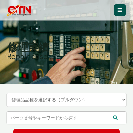
内
容
Main
を
ス
Men
キ
ッ
修理実績
プ
Repair case