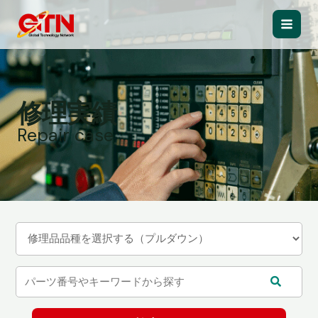
内
容
Main
を
ス
Men
キ
ッ
修理実績
プ
Repair case