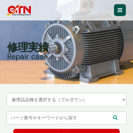
内
容
Main
を
ス
Men
キ
ッ
修理実績
プ
Repair case