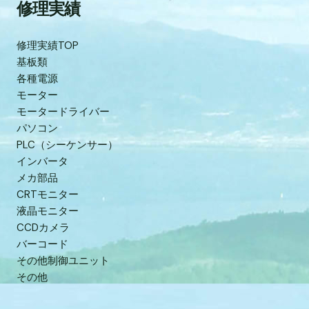
修理実績
修理実績TOP
基板類
各種電源
モーター
モータードライバー
パソコン
PLC（シーケンサー）
インバータ
メカ部品
CRTモニター
液晶モニター
CCDカメラ
バーコード
その他制御ユニット
その他