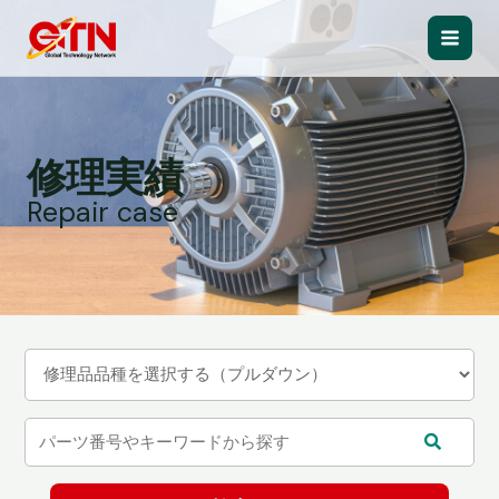
内
容
Main
を
ス
Men
キ
ッ
修理実績
プ
Repair case