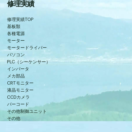
修理実績
修理実績TOP
基板類
各種電源
モーター
モータードライバー
パソコン
PLC（シーケンサー）
インバータ
メカ部品
CRTモニター
液晶モニター
CCDカメラ
バーコード
その他制御ユニット
その他