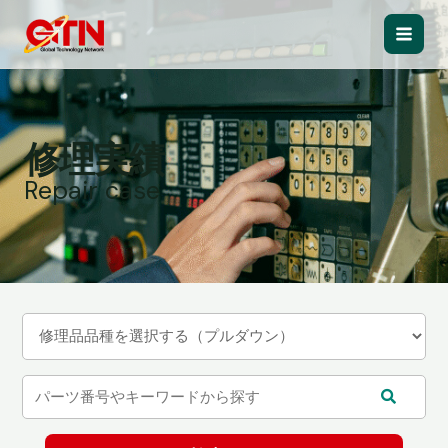
内
容
Main
を
ス
Men
キ
ッ
修理実績
プ
Repair case