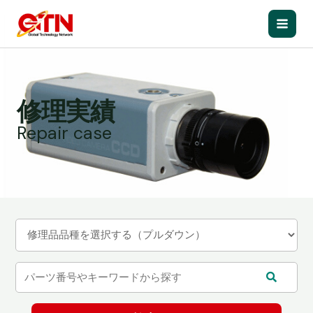
内
容
Main
を
ス
Men
キ
ッ
修理実績
プ
Repair case