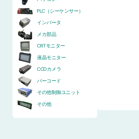
PLC（シーケンサー）
インバータ
メカ部品
CRTモニター
液晶モニター
CCDカメラ
バーコード
その他制御ユニット
その他