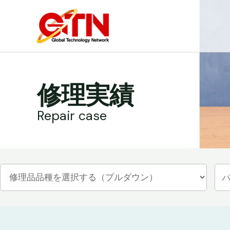
内
容
を
ス
キ
ッ
修理実績
プ
Repair case