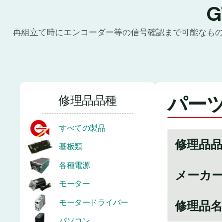
再組立て時にエンコーダー等の信号確認まで可能なも
パーツ
修理品品種
すべての製品
修理品
基板類
各種電源
メーカ
モーター
モータードライバー
修理品
パソコン