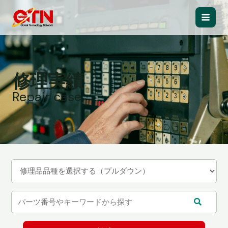
内
容
Main
を
ス
Men
キ
ッ
修理実績
プ
Repair case