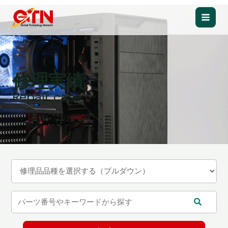
内
容
Main
を
ス
Men
キ
ッ
修理実績
プ
Repair case