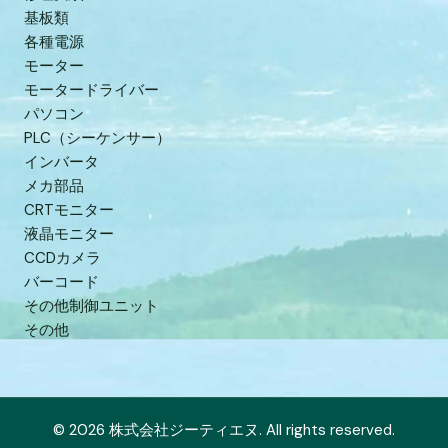
基板類
各種電源
モーター
モータードライバー
パソコン
PLC（シーケンサー）
インバータ
メカ部品
CRTモニター
液晶モニター
CCDカメラ
バーコード
その他制御ユニット
その他
© 2026 株式会社ジーティエヌ. All rights reserved.