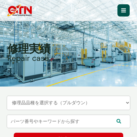
内
容
Main
を
ス
Men
キ
ッ
修理実績
プ
Repair case