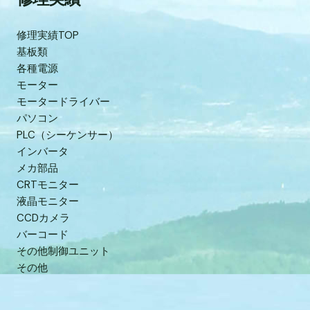
修理実績TOP
基板類
各種電源
モーター
モータードライバー
パソコン
PLC（シーケンサー）
インバータ
メカ部品
CRTモニター
液晶モニター
CCDカメラ
バーコード
その他制御ユニット
その他