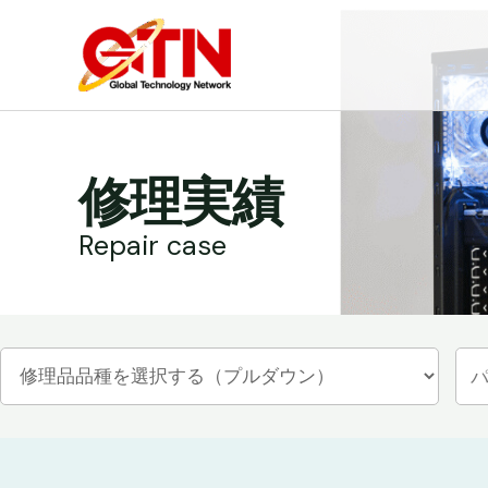
内
容
を
ス
キ
ッ
修理実績
プ
Repair case