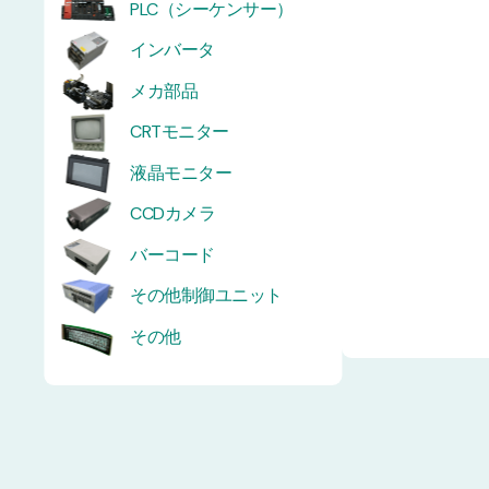
PLC（シーケンサー）
インバータ
メカ部品
CRTモニター
液晶モニター
CCDカメラ
バーコード
その他制御ユニット
その他