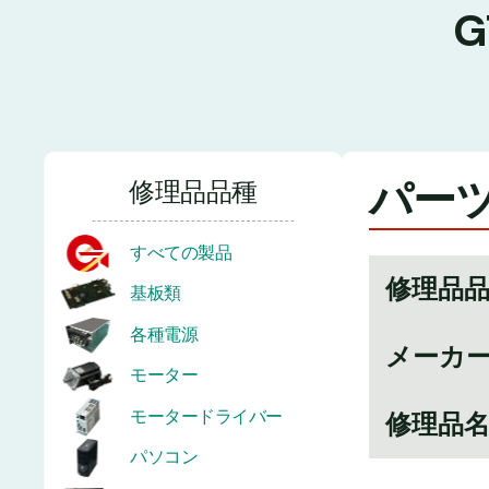
パーツ
修理品品種
すべての製品
修理品
基板類
各種電源
メーカ
モーター
モータードライバー
修理品
パソコン