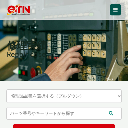
内
容
Main
を
ス
Men
キ
ッ
修理実績
プ
Repair case