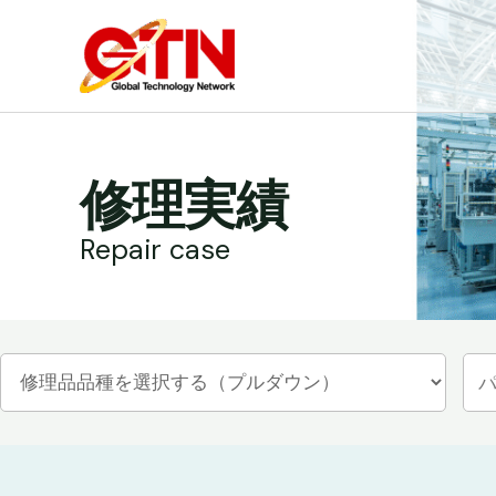
内
容
を
ス
キ
ッ
修理実績
プ
Repair case