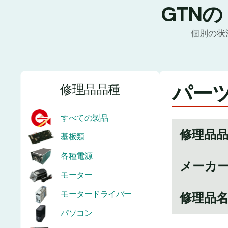
GTN
個別の状
パーツ
修理品品種
すべての製品
修理品
基板類
各種電源
メーカ
モーター
モータードライバー
修理品
パソコン