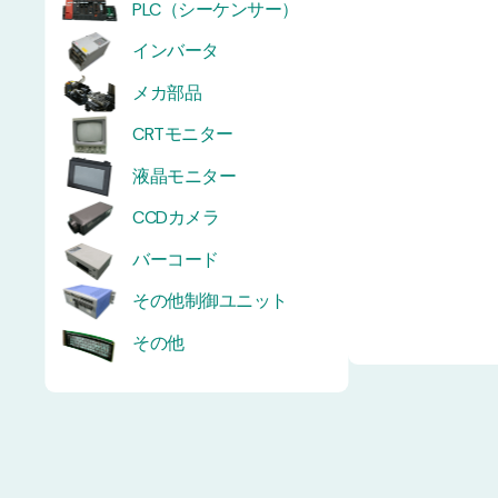
PLC（シーケンサー）
インバータ
メカ部品
CRTモニター
液晶モニター
CCDカメラ
バーコード
その他制御ユニット
その他