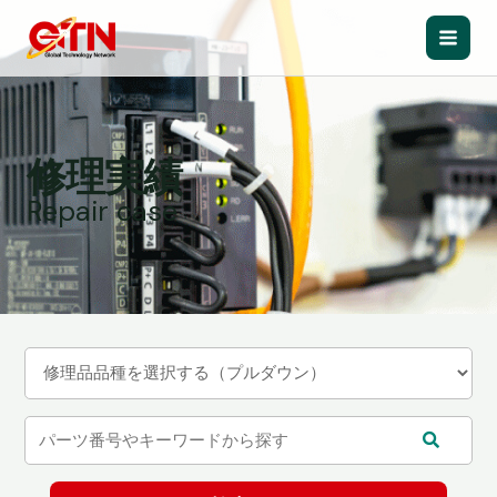
内
容
Main
を
ス
Men
キ
ッ
修理実績
プ
Repair case