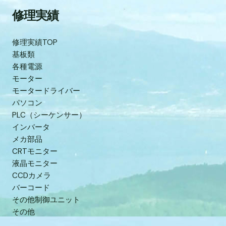
修理実績
修理実績TOP
基板類
各種電源
モーター
モータードライバー
パソコン
PLC（シーケンサー）
インバータ
メカ部品
CRTモニター
液晶モニター
CCDカメラ
バーコード
その他制御ユニット
その他