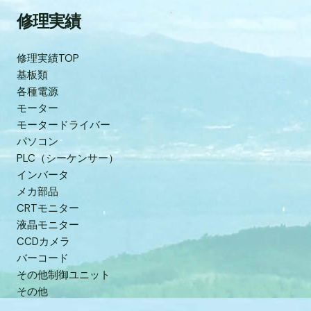
修理実績
修理実績TOP
基板類
各種電源
モーター
モータードライバー
パソコン
PLC（シーケンサー）
インバータ
メカ部品
CRTモニター
液晶モニター
CCDカメラ
バーコード
その他制御ユニット
その他