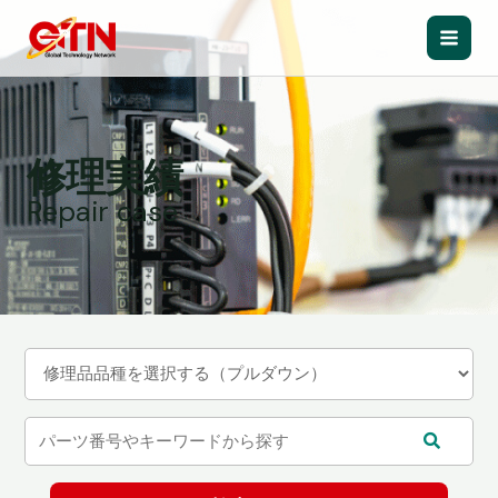
内
容
Main
を
ス
Men
キ
ッ
修理実績
プ
Repair case