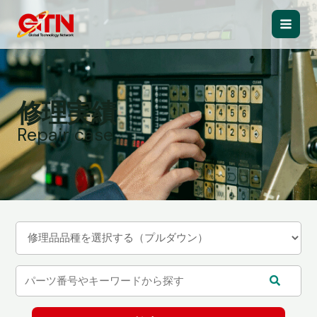
内
容
Main
を
ス
Men
キ
ッ
修理実績
プ
Repair case