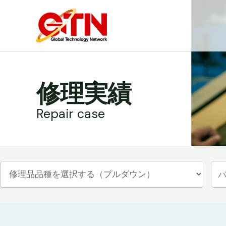
内
容
を
ス
キ
ッ
修理実績
プ
Repair case