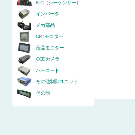
PLC（シーケンサー）
インバータ
メカ部品
CRTモニター
液晶モニター
CCDカメラ
バーコード
その他制御ユニット
その他