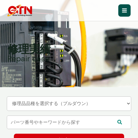
内
容
Main
を
ス
Men
キ
ッ
修理実績
プ
Repair case