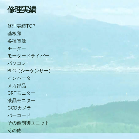
修理実績
修理実績TOP
基板類
各種電源
モーター
モータードライバー
パソコン
PLC（シーケンサー）
インバータ
メカ部品
CRTモニター
液晶モニター
CCDカメラ
バーコード
その他制御ユニット
その他