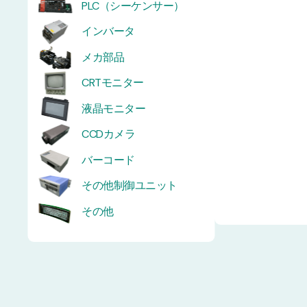
PLC（シーケンサー）
インバータ
メカ部品
CRTモニター
液晶モニター
CCDカメラ
バーコード
その他制御ユニット
その他