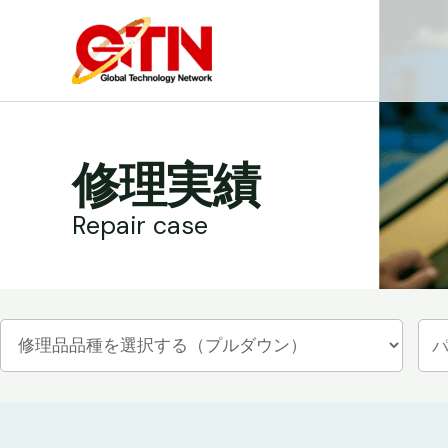
内
容
を
ス
キ
ッ
修理実績
プ
Repair case