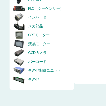
PLC（シーケンサー）
インバータ
メカ部品
CRTモニター
液晶モニター
CCDカメラ
バーコード
その他制御ユニット
その他