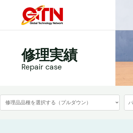
内
容
を
ス
キ
ッ
修理実績
プ
Repair case