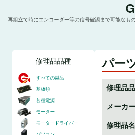
再組立て時にエンコーダー等の信号確認まで可能なも
パーツ
修理品品種
すべての製品
修理品
基板類
各種電源
メーカ
モーター
モータードライバー
修理品
パソコン