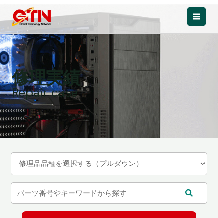
内
容
Main
を
ス
Men
キ
ッ
修理実績
プ
Repair case