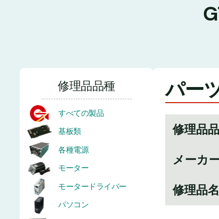
パーツ
修理品品種
すべての製品
修理品
基板類
各種電源
メーカ
モーター
モータードライバー
修理品
パソコン