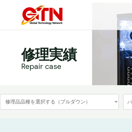
内
容
を
ス
キ
ッ
修理実績
プ
Repair case