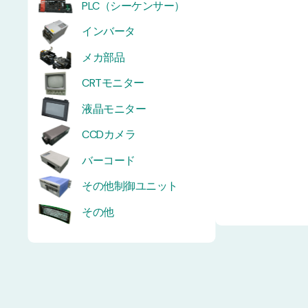
PLC（シーケンサー）
インバータ
メカ部品
CRTモニター
液晶モニター
CCDカメラ
バーコード
その他制御ユニット
その他