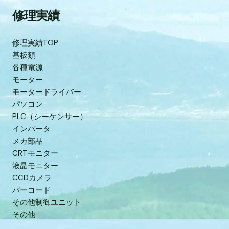
修理実績
修理実績TOP
基板類
各種電源
モーター
モータードライバー
パソコン
PLC（シーケンサー）
インバータ
メカ部品
CRTモニター
液晶モニター
CCDカメラ
バーコード
その他制御ユニット
その他