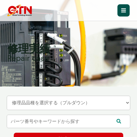
内
容
Main
を
ス
Men
キ
ッ
修理実績
プ
Repair case