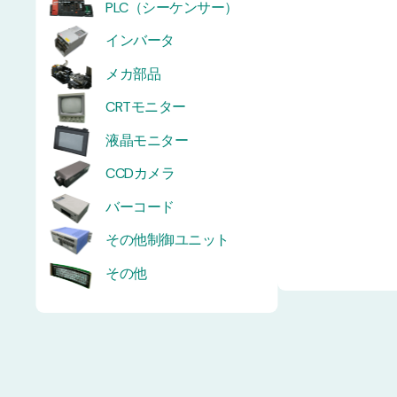
PLC（シーケンサー）
インバータ
メカ部品
CRTモニター
液晶モニター
CCDカメラ
バーコード
その他制御ユニット
その他