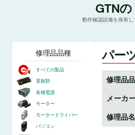
GTN
動作確認設備を保有し
パーツ
修理品品種
すべての製品
修理品
基板類
各種電源
メーカ
モーター
モータードライバー
修理品
パソコン