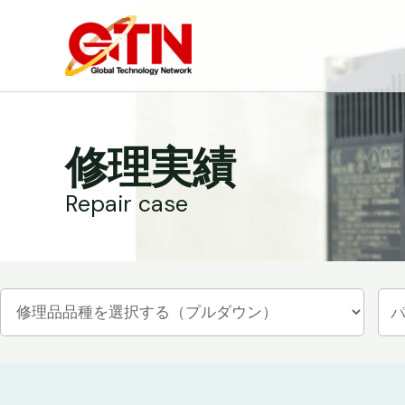
内
容
を
ス
キ
ッ
修理実績
プ
Repair case