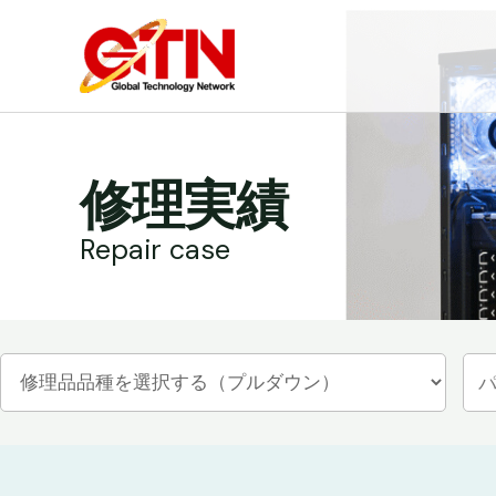
内
容
を
ス
キ
ッ
修理実績
プ
Repair case