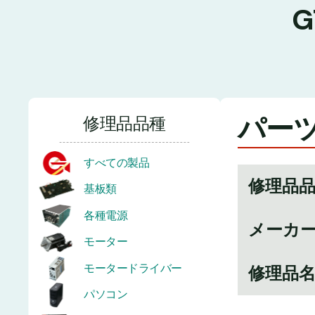
パーツ番
修理品品種
すべての製品
修理品
基板類
各種電源
メーカ
モーター
モータードライバー
修理品
パソコン