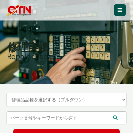
内
容
Main
を
ス
Men
キ
ッ
修理実績
プ
Repair case