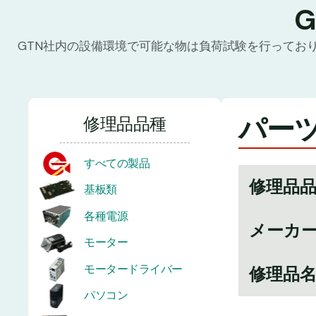
GTN社内の設備環境で可能な物は負荷試験を行ってお
パーツ
修理品品種
すべての製品
修理品
基板類
各種電源
メーカ
モーター
モータードライバー
修理品
パソコン