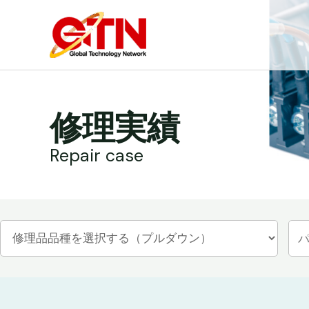
内
容
を
ス
キ
ッ
修理実績
プ
Repair case