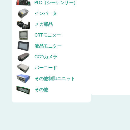
PLC（シーケンサー）
インバータ
メカ部品
CRTモニター
液晶モニター
CCDカメラ
バーコード
その他制御ユニット
その他