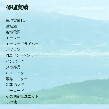
修理実績
修理実績TOP
基板類
各種電源
モーター
モータードライバー
パソコン
PLC（シーケンサー）
インバータ
メカ部品
CRTモニター
液晶モニター
CCDカメラ
バーコード
その他制御ユニット
その他