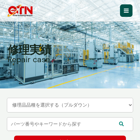
内
容
Main
を
ス
Men
キ
ッ
修理実績
プ
Repair case