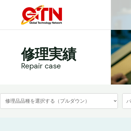
内
容
を
ス
キ
ッ
修理実績
プ
Repair case