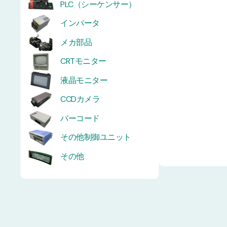
PLC（シーケンサー）
インバータ
メカ部品
CRTモニター
液晶モニター
CCDカメラ
バーコード
その他制御ユニット
その他