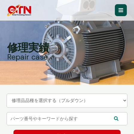
内
容
Main
を
ス
Men
キ
ッ
修理実績
プ
Repair case