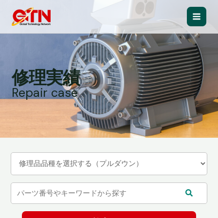
内
容
Main
を
ス
Men
キ
ッ
修理実績
プ
Repair case