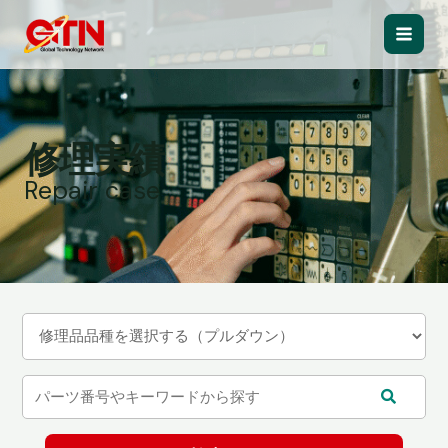
内
容
Main
を
ス
Men
キ
ッ
修理実績
プ
Repair case