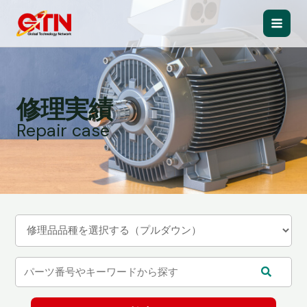
内
容
Main
を
ス
Men
キ
ッ
修理実績
プ
Repair case