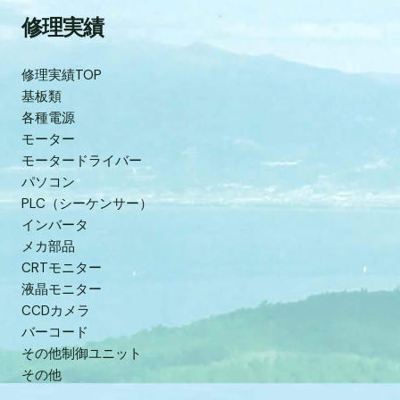
修理実績
修理実績TOP
基板類
各種電源
モーター
モータードライバー
パソコン
PLC（シーケンサー）
インバータ
メカ部品
CRTモニター
液晶モニター
CCDカメラ
バーコード
その他制御ユニット
その他