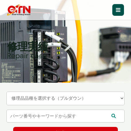
内
容
Main
を
ス
Men
キ
ッ
修理実績
プ
Repair case