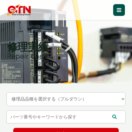
内
容
Main
を
ス
Men
キ
ッ
修理実績
プ
Repair case