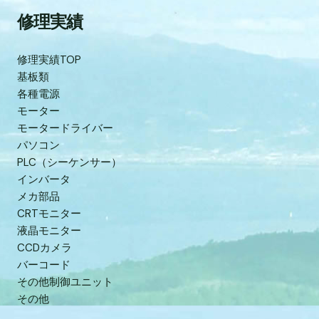
修理実績
修理実績TOP
基板類
各種電源
モーター
モータードライバー
パソコン
PLC（シーケンサー）
インバータ
メカ部品
CRTモニター
液晶モニター
CCDカメラ
バーコード
その他制御ユニット
その他