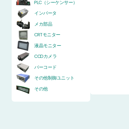
PLC（シーケンサー）
インバータ
メカ部品
CRTモニター
液晶モニター
CCDカメラ
バーコード
その他制御ユニット
その他