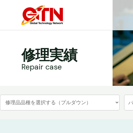
内
容
を
ス
キ
ッ
修理実績
プ
Repair case