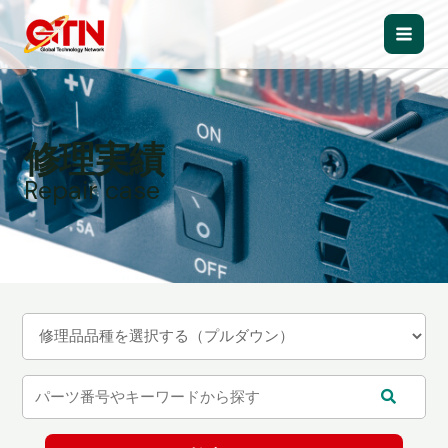
内
容
Main
を
ス
Men
キ
ッ
修理実績
プ
Repair case