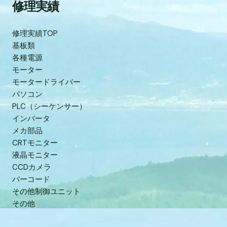
修理実績
修理実績TOP
基板類
各種電源
モーター
モータードライバー
パソコン
PLC（シーケンサー）
インバータ
メカ部品
CRTモニター
液晶モニター
CCDカメラ
バーコード
その他制御ユニット
その他