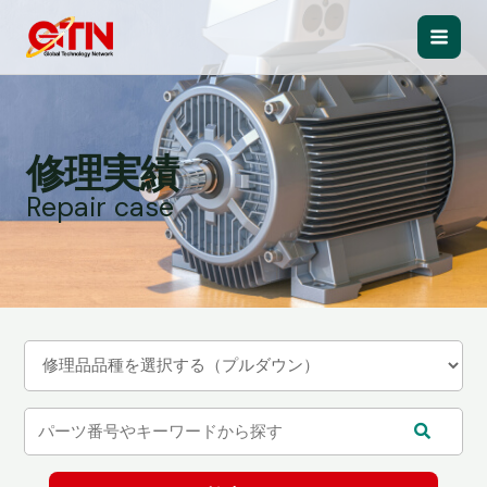
内
容
Main
を
ス
Men
キ
ッ
修理実績
プ
Repair case