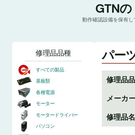
GTN
動作確認設備を保有し
パーツ番
修理品品種
すべての製品
修理品
基板類
各種電源
メーカ
モーター
モータードライバー
修理品
パソコン