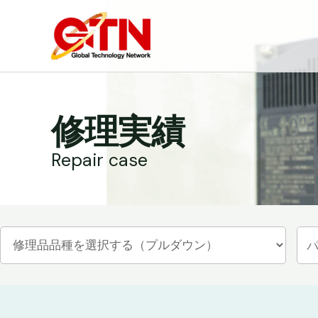
内
容
を
ス
キ
ッ
修理実績
プ
Repair case