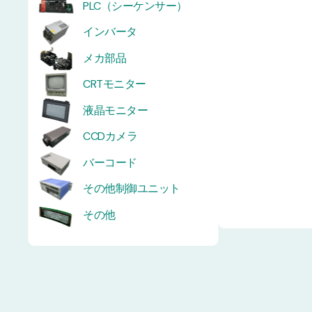
PLC（シーケンサー）
インバータ
メカ部品
CRTモニター
液晶モニター
CCDカメラ
バーコード
その他制御ユニット
その他