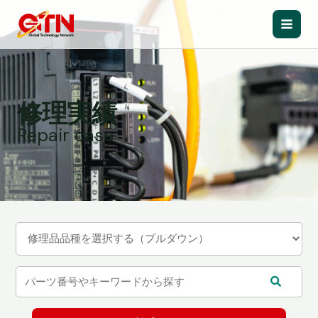
内
容
Main
を
ス
Men
キ
ッ
修理実績
プ
Repair case