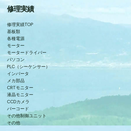
修理実績
修理実績TOP
基板類
各種電源
モーター
モータードライバー
パソコン
PLC（シーケンサー）
インバータ
メカ部品
CRTモニター
液晶モニター
CCDカメラ
バーコード
その他制御ユニット
その他