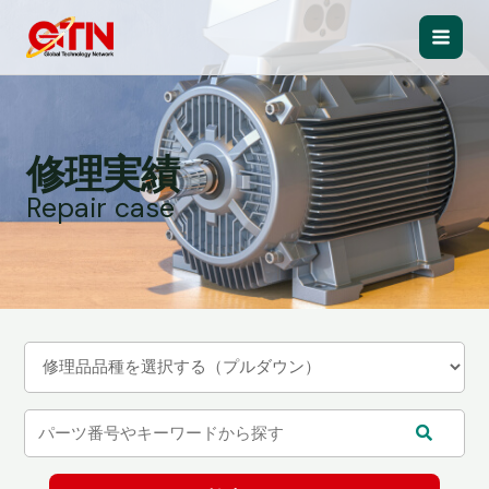
内
容
Main
を
ス
Men
キ
ッ
修理実績
プ
Repair case