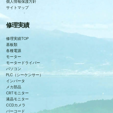
個人情報保護方針
サイトマップ
修理実績
修理実績TOP
基板類
各種電源
モーター
モータードライバー
パソコン
PLC（シーケンサー）
インバータ
メカ部品
CRTモニター
液晶モニター
CCDカメラ
バーコード