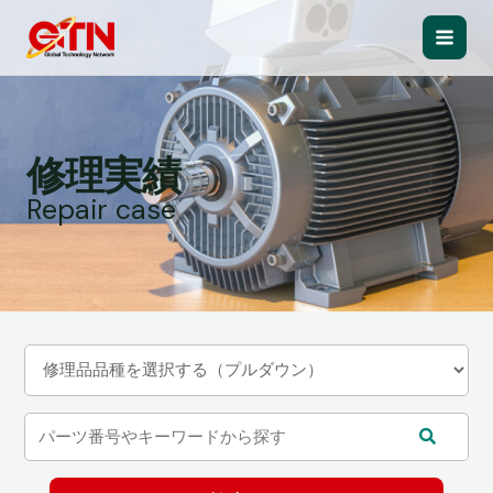
内
容
Main
を
ス
Men
キ
ッ
修理実績
プ
Repair case