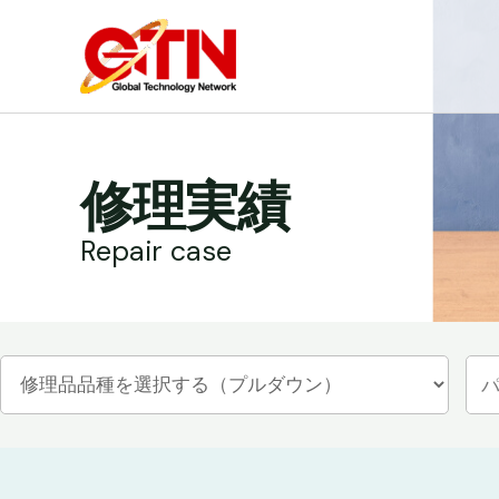
内
容
を
ス
キ
ッ
修理実績
プ
Repair case