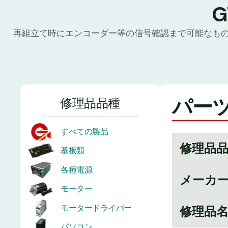
再組立て時にエンコーダー等の信号確認まで可能なも
パーツ
修理品品種
すべての製品
修理品
基板類
各種電源
メーカ
モーター
モータードライバー
修理品
パソコン