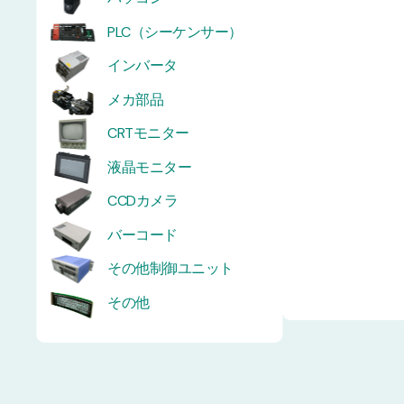
PLC（シーケンサー）
インバータ
メカ部品
CRTモニター
液晶モニター
CCDカメラ
バーコード
その他制御ユニット
その他