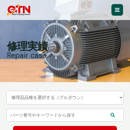
内
容
Main
を
ス
Men
キ
ッ
修理実績
プ
Repair case