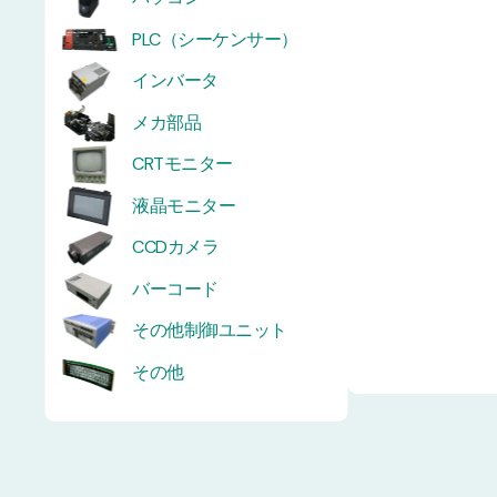
PLC（シーケンサー）
インバータ
メカ部品
CRTモニター
液晶モニター
CCDカメラ
バーコード
その他制御ユニット
その他