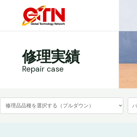
内
容
を
ス
キ
ッ
修理実績
プ
Repair case