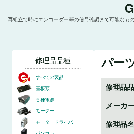
再組立て時にエンコーダー等の信号確認まで可能なも
パーツ
修理品品種
すべての製品
修理品
基板類
各種電源
メーカ
モーター
モータードライバー
修理品
パソコン