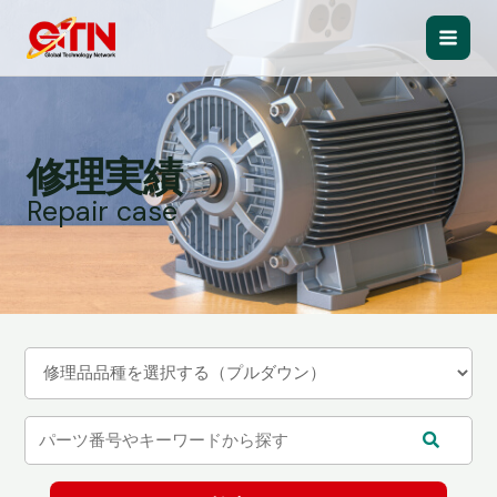
内
容
Main
を
ス
Men
キ
ッ
修理実績
プ
Repair case