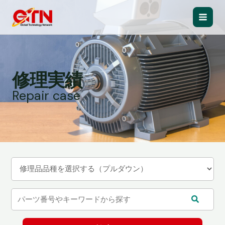
内
容
Main
を
ス
Men
キ
ッ
修理実績
プ
Repair case