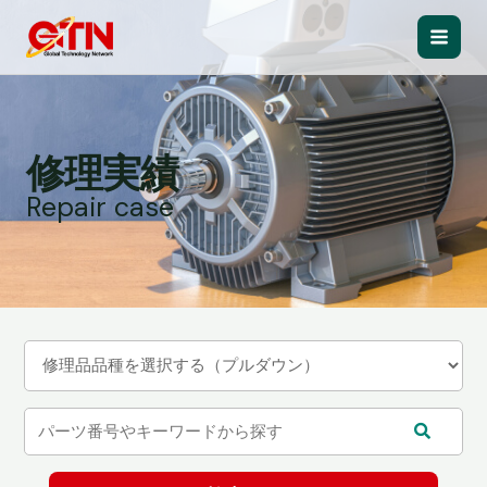
内
容
Main
を
ス
Men
キ
ッ
修理実績
プ
Repair case