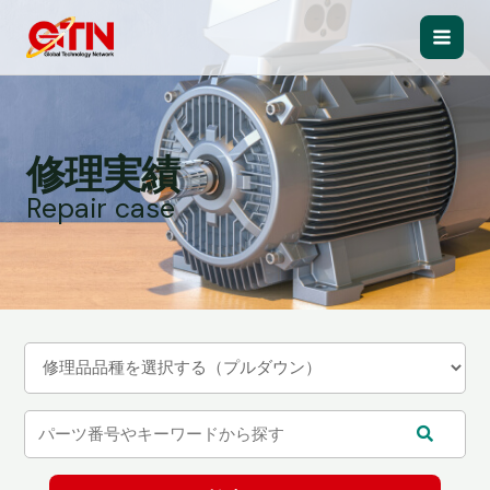
内
容
Main
を
ス
Men
キ
ッ
修理実績
プ
Repair case