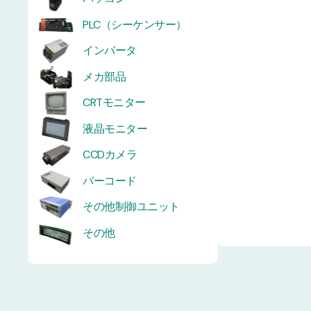
PLC（シーケンサー）
インバータ
メカ部品
CRTモニター
液晶モニター
CCDカメラ
バーコード
その他制御ユニット
その他