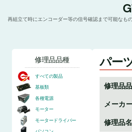
再組立て時にエンコーダー等の信号確認まで可能なも
パーツ
修理品品種
すべての製品
修理品
基板類
各種電源
メーカ
モーター
モータードライバー
修理品
パソコン