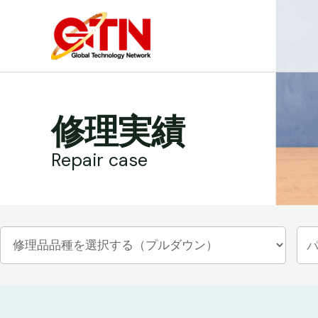
内
容
を
ス
キ
ッ
修理実績
プ
Repair case